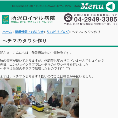
Copyright (C) 2017 TOKOROZAWA LOYAL WAM TOWN, All Rights Reserved.
パネル
ホーム
メール
ホーム
＞
新着情報・お知らせ
＞
リハビリブログ
＞ヘチマのタワシ作り
ヘチマのタワシ作り
皆さま、こんにちは！作業療法士の中田綾香です。
秋の長雨が続いておりますが、体調等お変わりございませんでしょうか？
先日、エンジョイクラブではヘチマのタワシ作りを行いました！
ヘチマは当院のテラスで栽培したものです(*^_^*)
まずは、ヘチマを切ります！固いのでここは職員が手伝いました。