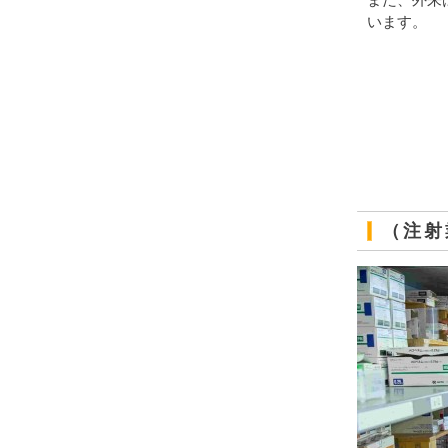
また、外来
います。
（注射