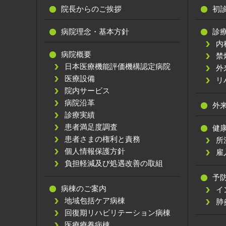
院長からのご挨拶
初
病院理念・基本方針
診
内
病院概要
禁
日本医療機能評価機構認定病院
外
医療設備
リ
院内サービス
病院沿革
外
診療実績
患者満足度調査
健
患者さまの権利と責務
所
個人情報保護方針
雇
負担軽減及び処遇改善の取組
予
病棟のご案内
イ
地域包括ケア病棟
肺
回復期リハビリテーション病棟
医療療養病棟