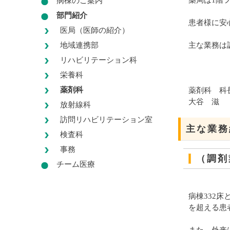
薬局は1階
病棟のご案内
部門紹介
患者様に安
医局（医師の紹介）
地域連携部
主な業務は
リハビリテーション科
栄養科
薬剤科
薬剤科 科
大谷 滋
放射線科
訪問リハビリテーション室
主な業務
検査科
事務
（調剤
チーム医療
病棟332床
を超える患