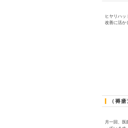
ヒヤリハッ
改善に活か
（褥瘡
月一回、医