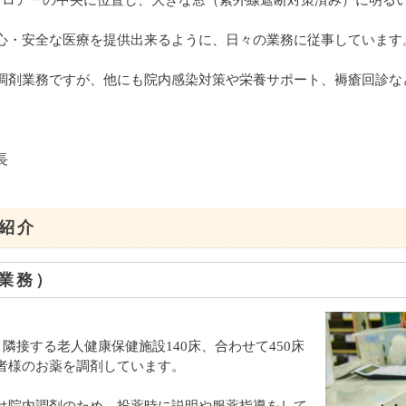
フロアーの中央に位置し、大きな窓（紫外線遮断対策済み）に明る
心・安全な医療を提供出来るように、日々の業務に従事しています
調剤業務ですが、他にも院内感染対策や栄養サポート、褥瘡回診な
長
紹介
業務）
と隣接する老人健康保健施設140床、合わせて450床
者様のお薬を調剤しています。