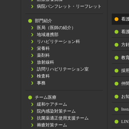
病院パンフレット・リーフレット
看
部門紹介
医局（医師の紹介）
看
地域連携部
リハビリテーション科
方
栄養科
薬剤科
教
放射線科
訪問リハビリテーション室
採
検査科
事務
仲
お
チーム医療
緩和ケアチーム
Ins
院内感染対策チーム
抗菌薬適正使用支援チーム
LIN
褥瘡対策チーム