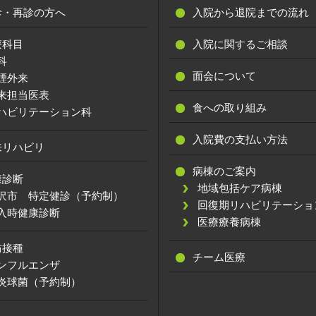
診・再診の方へ
入院から退院までの流れ
療科目
入院に関するご相談
科
面会について
煙外来
来担当医表
食への取り組み
ハビリテーション科
入院費の支払い方法
来リハビリ
病棟のご案内
康診断
地域包括ケア病棟
沢市 特定健診（予約制）
回復期リハビリテーショ
入時健康診断
医療療養病棟
防接種
チーム医療
ンフルエンザ
炎球菌（予約制）