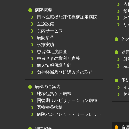
内
病院概要
禁
日本医療機能評価機構認定病院
外
医療設備
リ
院内サービス
病院沿革
外
診療実績
患者満足度調査
健
患者さまの権利と責務
所
個人情報保護方針
雇
負担軽減及び処遇改善の取組
予
病棟のご案内
イ
地域包括ケア病棟
肺
回復期リハビリテーション病棟
医療療養病棟
病院パンフレット・リーフレット
看
部門紹介