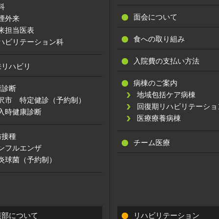
科
面会について
煙外来
来担当医表
食への取り組み
ハビリテーション科
入院費の支払い方法
来リハビリ
病棟のご案内
康診断
地域包括ケア病棟
沢市 特定健診（予約制）
回復期リハビリテーショ
入時健康診断
医療療養病棟
防接種
チーム医療
ンフルエンザ
炎球菌（予約制）
護部について
リハビリテーション