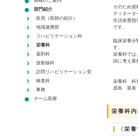
病棟のご案内
そのため資
部門紹介
ディネータ
医局（医師の紹介）
生活改善指導
地域連携部
です。
リハビリテーション科
臨床栄養分
栄養科
す。
薬剤科
栄養科では
頭に考え業
放射線科
訪問リハビリテーション室
検査科
栄養科 科
原島 菜美
事務
チーム医療
栄養科内
〈栄養