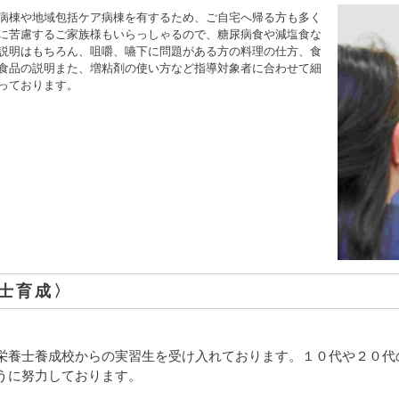
病棟や地域包括ケア病棟を有するため、ご自宅へ帰る方も多く
に苦慮するご家族様もいらっしゃるので、糖尿病食や減塩食な
説明はもちろん、咀嚼、嚥下に問題がある方の料理の仕方、食
食品の説明また、増粘剤の使い方など指導対象者に合わせて細
っております。
士育成〉
栄養士養成校からの実習生を受け入れております。１０代や２０代
うに努力しております。