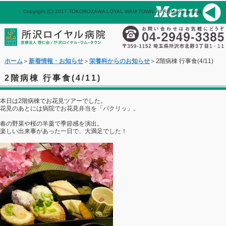
Copyright (C) 2017 TOKOROZAWA LOYAL WAM TOWN, All Rights Reserved.
パネル
ホーム
メール
ホーム
＞
新着情報・お知らせ
＞
栄養科からのお知らせ
＞2階病棟 行事食(4/11)
2階病棟 行事食(4/11)
本日は2階病棟でお花見ツアーでした。
花見のあとには病院でお花見弁当を「パクリッ」。
春の野菜や桜の羊羹で季節感を演出。
楽しい出来事があった一日で、大満足でした！