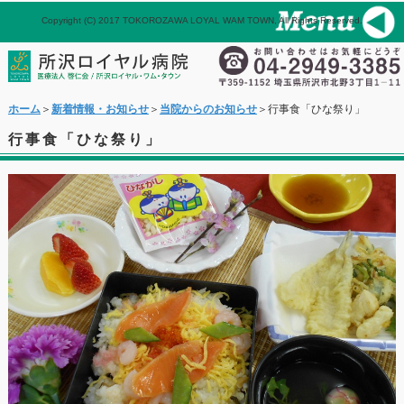
Copyright (C) 2017 TOKOROZAWA LOYAL WAM TOWN, All Rights Reserved.
パネル
ホーム
メール
ホーム
＞
新着情報・お知らせ
＞
当院からのお知らせ
＞行事食「ひな祭り」
行事食「ひな祭り」