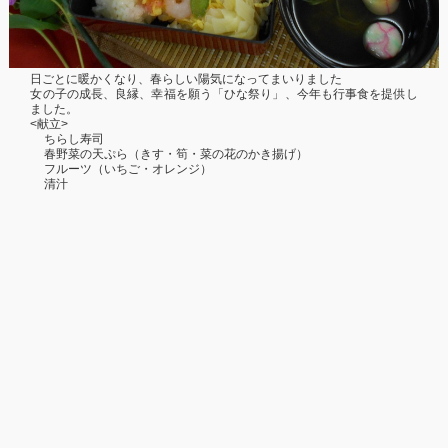
日ごとに暖かくなり、春らしい陽気になってまいりました
女の子の成長、良縁、幸福を願う「ひな祭り」、今年も行事食を提供し
ました。
<
献立
>
ちらし寿司
春野菜の天ぷら（きす・筍・菜の花のかき揚げ）
フルーツ（いちご・オレンジ）
清汁