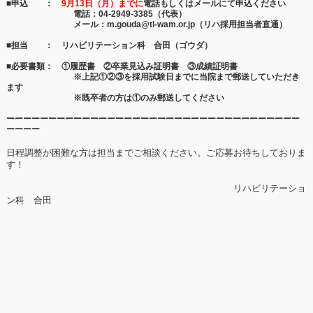
■申込 ：
9月13日（月）までに
電話もしくはメールにて申込ください
電話：04-2949-3385（代表）
メール：m.gouda@tl-wam.or.jp（リハ採用担当者直通）
■担当 ： リハビリテーション科 合田（ゴウダ）
■必要書類： ①履歴書 ②卒業見込み証明書 ③成績証明書
※上記①②③を採用試験日までに当院まで郵送していただき
ます
※既卒者の方は①のみ郵送してください
ーーーーーーーーーーーーーーーーーーーーーーーーーーーーーーーーーーー
ーーーー
日程調整が困難な方は担当までご相談ください。ご応募お待ちしておりま
す！
リハビリテーショ
ン科 合田