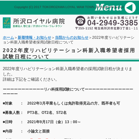
Copyright (C) 2017 TOKOROZAWA LOYAL WAM TOWN, All Rights Reserved.
パネル
ホーム
メール
ホーム
＞
新着情報・お知らせ
＞
当院からのお知らせ
＞2022年度リハビリテーシ
ョン科新入職希望者採用試験日程について
2022年度リハビリテーション科新入職希望者採用
試験日程について
2022年度リハビリテーション科新入職希望者の採用試験日程が決まりま
した。
詳細は下記をご確認ください。
ーーーーー
ー
ー
ー
ーーーリハ科採用試験についてーーーーーーーー
ー
ー
ー
ー
ー
ー
ー
ー
ー
■対象 ： 2022年3月卒業もしくは免許取得見込の方、既卒者も可
■募集人数： PT3名、OT2名、ST2名
■日時 ： 2021年9月17日（金）13：00～
■内容 ： 小論文と面接