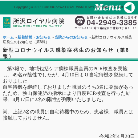
Copyright (C) 2017 TOKOROZAWA LOYAL WAM TOWN, All Rights Reserved.
パネル
ホーム
メール
ホーム
＞
新着情報・お知らせ
＞
当院からのお知らせ
＞新型コロナウイルス感染
症発生のお知らせ（第6報）
新型コロナウイルス感染症発生のお知らせ（第6
報）
第
3
報で、地域包括ケア病棟職員全員の
PCR
検査を実施
し、
49
名が陰性でしたが、
4
月
10
日より自宅待機を継続して
おりました。
自宅待機を継続しておりました職員のうち
3
名に発熱があっ
たため、狭山保健所の指示により再度
PCR
検査を行った結
果、
4
月
17
日に
2
名の陽性が判明いたしました。
尚、上記
2
名の職員は自宅待機中のため、患者様、職員とは
接触しておりません。
令和
2
年
4
月
20
日