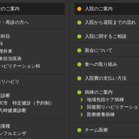
来のご案内
入院のご案内
診・再診の方へ
入院から退院までの流れ
療科目
入院に関するご相談
科
面会について
煙外来
来担当医表
食への取り組み
ハビリテーション科
入院費の支払い方法
来リハビリ
病棟のご案内
康診断
地域包括ケア病棟
沢市 特定健診（予約制）
回復期リハビリテーショ
入時健康診断
医療療養病棟
防接種
チーム医療
ンフルエンザ