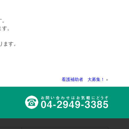
。
す。
ます。
ります。
看護補助者 大募集！
»