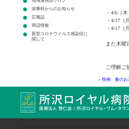
地域連携部ブログ
栄養科からのお知らせ
・4/6（
広報誌
・4/17
（
周辺情報
・4/1
新型コロナウイルス感染症に
関して
また木曜
ご理解ご
«
恒例 春のお