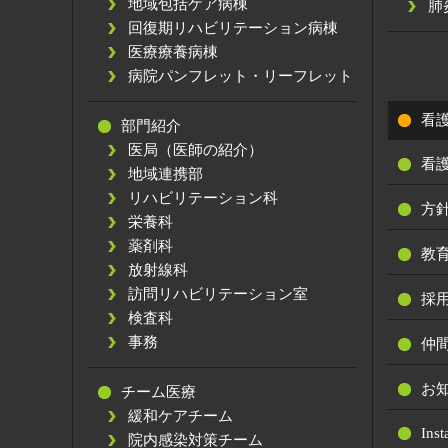
地域包括ケア病棟
肺
回復期リハビリテーション病棟
医療療養病棟
病院パンフレット・リーフレット
看
部門紹介
医局（医師の紹介）
看
地域連携部
リハビリテーション科
方
栄養科
薬剤科
教
放射線科
訪問リハビリテーション室
採
検査科
事務
仲
お
チーム医療
緩和ケアチーム
Ins
院内感染対策チーム