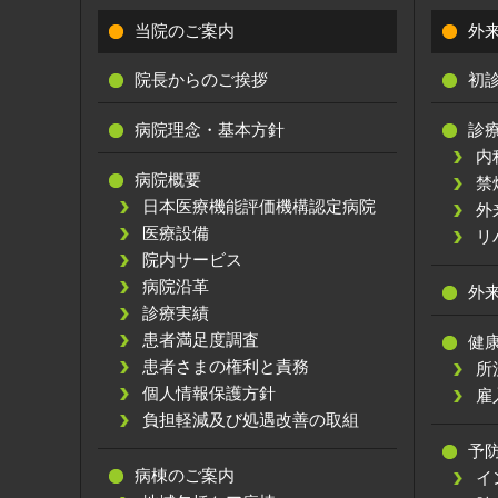
当院のご案内
外
院長からのご挨拶
初
病院理念・基本方針
診
内
病院概要
禁
日本医療機能評価機構認定病院
外
医療設備
リ
院内サービス
病院沿革
外
診療実績
患者満足度調査
健
患者さまの権利と責務
所
個人情報保護方針
雇
負担軽減及び処遇改善の取組
予
病棟のご案内
イ