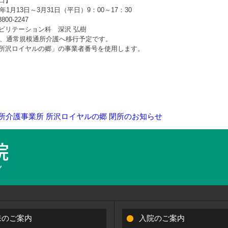
口】
年1月13日～3月31日（平日）9：00～17：30
00-2247
ビリテーション科 深沢 弘樹
中に、通常規模通所介護へ移行予定です。
所沢ロイヤルの郷」の事業者番号を使用します。
所介護事業所 所沢ロイヤルの郷 閉所のお知らせ
来のご案内
入院のご案内