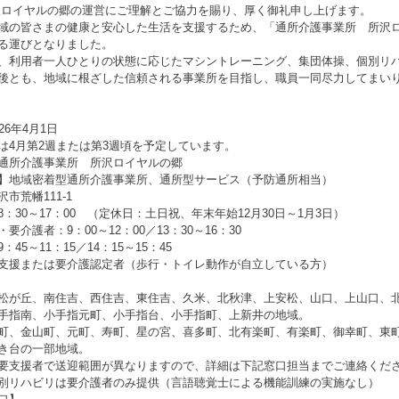
ロイヤルの郷の運営にご理解とご協力を賜り、厚く御礼申し上げます。
域の皆さまの健康と安心した生活を支援するため、「通所介護事業所 所沢
る運びとなりました。
、利用者一人ひとりの状態に応じたマシントレーニング、集団体操、個別リ
後とも、地域に根ざした信頼される事業所を目指し、職員一同尽力してまい
26年4月1日
は4月第2週または第3週頃を予定しています。
通所介護事業所 所沢ロイヤルの郷
】地域密着型通所介護事業所、通所型サービス（予防通所相当）
市荒幡111-1
：30～17：00 （定休日：土日祝、年末年始12月30日～1月3日）
要介護者：9：00～12：00／13：30～16：30
45～11：15／14：15～15：45
支援または要介護認定者（歩行・トイレ動作が自立している方）
松が丘、南住吉、西住吉、東住吉、久米、北秋津、上安松、山口、上山口、
手指南、小手指元町、小手指台、小手指町、上新井の地域。
町、金山町、元町、寿町、星の宮、喜多町、北有楽町、有楽町、御幸町、東
き台の一部地域。
要支援者で送迎範囲が異なりますので、詳細は下記窓口担当までご連絡くだ
別リハビリは要介護者のみ提供（言語聴覚士による機能訓練の実施なし）