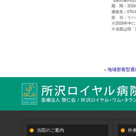
【開所案内窓
期 間：2026
連絡先：070-88
担 当：リハ
※2026年
※当面は現「
«
地域密着型通
当院のご案内
外