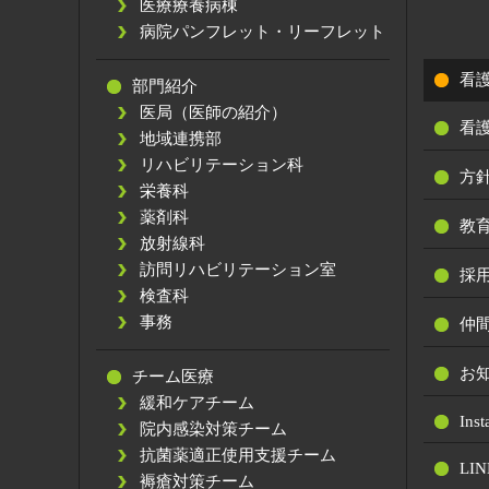
医療療養病棟
病院パンフレット・リーフレット
看
部門紹介
医局（医師の紹介）
看
地域連携部
リハビリテーション科
方
栄養科
薬剤科
教
放射線科
訪問リハビリテーション室
採
検査科
事務
仲
お
チーム医療
緩和ケアチーム
Ins
院内感染対策チーム
抗菌薬適正使用支援チーム
LIN
褥瘡対策チーム