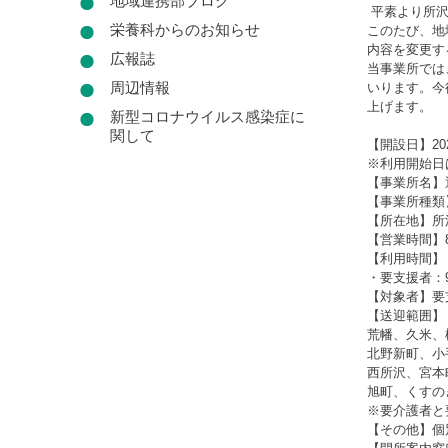
地域連携部ブログ
平素より所沢
栄養科からのお知らせ
このたび、地
内容を変更す
広報誌
当事業所では
周辺情報
いります。今
上げます。
新型コロナウイルス感染症に
関して
【開設日】20
※利用開始日
【事業所名】
【事業所種類
【所在地】所沢
【営業時間】8
【利用時間】・
・要支援者：9：
【対象者】要
【送迎範囲】
荒幡、久米、
北野新町、小
西所沢、宮本
旭町、くすの
※要介護者と
【その他】個