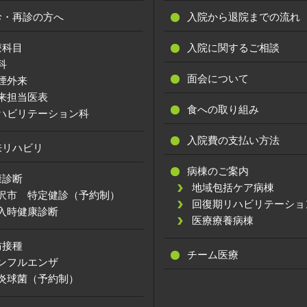
診・再診の方へ
入院から退院までの流れ
療科目
入院に関するご相談
科
面会について
煙外来
来担当医表
食への取り組み
ハビリテーション科
入院費の支払い方法
来リハビリ
病棟のご案内
康診断
地域包括ケア病棟
沢市 特定健診（予約制）
回復期リハビリテーショ
入時健康診断
医療療養病棟
防接種
チーム医療
ンフルエンザ
炎球菌（予約制）