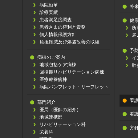
病院沿革
外
診療実績
患者満足度調査
健
患者さまの権利と責務
所
個人情報保護方針
雇
負担軽減及び処遇改善の取組
予
病棟のご案内
イ
地域包括ケア病棟
肺
回復期リハビリテーション病棟
医療療養病棟
病院パンフレット・リーフレット
看
部門紹介
医局（医師の紹介）
看
地域連携部
リハビリテーション科
方
栄養科