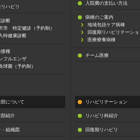
入院費の支払い方法
来リハビリ
病棟のご案内
康診断
地域包括ケア病棟
沢市 特定健診（予約制）
回復期リハビリテーショ
入時健康診断
医療療養病棟
防接種
チーム医療
ンフルエンザ
炎球菌（予約制）
護部について
リハビリテーション
護部紹介
リハビリ科紹介
針・組織図
回復期リハビリ