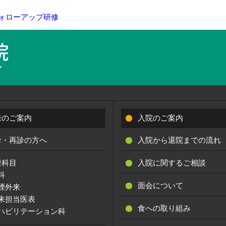
ォローアップ研修
来のご案内
入院のご案内
診・再診の方へ
入院から退院までの流れ
療科目
入院に関するご相談
科
面会について
煙外来
来担当医表
食への取り組み
ハビリテーション科