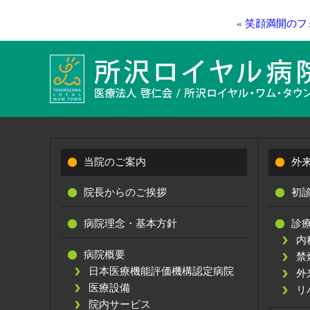
«
笑顔満開のフ
当院のご案内
外
院長からのご挨拶
初
病院理念・基本方針
診
内
病院概要
禁
日本医療機能評価機構認定病院
外
医療設備
リ
院内サービス