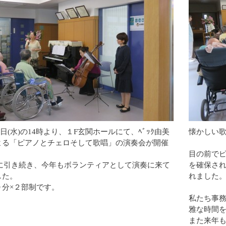
22日(水)の14時より、１F玄関ホールにて、ﾍﾞｯｸ由美
懐かしい
よる「ピアノとチェロそして歌唱」の演奏会が開催
。
目の前で
1月に引き続き、今年もボランティアとして演奏に来て
を確保さ
した。
れました
０分×２部制です。
私たち事
雅な時間
また来年も