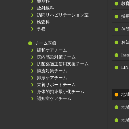
薬剤科
教
放射線科
訪問リハビリテーション室
採
検査科
事務
仲
お
チーム医療
緩和ケアチーム
Ins
院内感染対策チーム
抗菌薬適正使用支援チーム
LIN
褥瘡対策チーム
排尿ケアチーム
栄養サポートチーム
身体的拘束最小化チーム
地
認知症ケアチーム
地
地