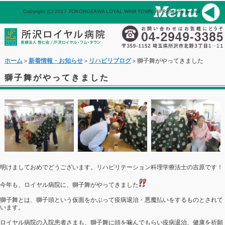
Copyright (C) 2017 TOKOROZAWA LOYAL WAM TOWN, All Rights Reserved.
パネル
ホーム
メール
ホーム
＞
新着情報・お知らせ
＞
リハビリブログ
＞獅子舞がやってきました
獅子舞がやってきました
明けましておめでどうございます。リハビリテーション科理学療法士の吉原です！
今年も、ロイヤル病院に、獅子舞がやってきました
獅子舞とは、獅子頭という仮面をかぶって疫病退治・悪魔払いをするものとされて
います。
ロイヤル病院の入院患者さまも、獅子舞に頭を噛んでもらい疫病退治、健康を祈願