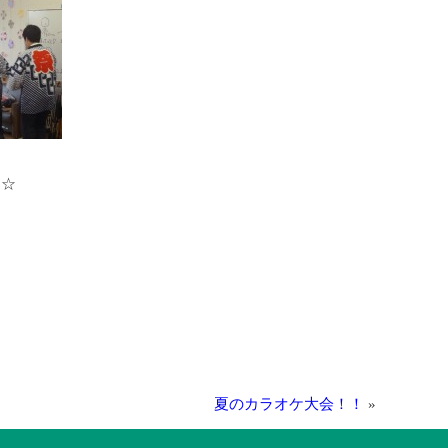
た☆
夏のカラオケ大会！！
»