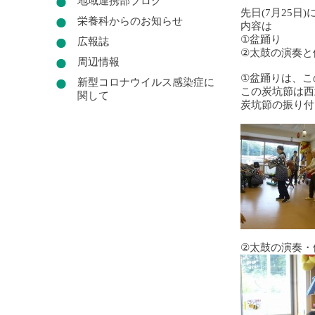
地域連携部ブログ
先日(7月25
栄養科からのお知らせ
内容は
①盆踊り
広報誌
②太鼓の演奏
周辺情報
①盆踊りは、こ
新型コロナウイルス感染症に
この炭坑節は西
関して
炭坑節の振り付
②太鼓の演奏・