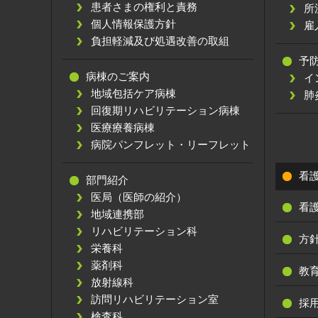
患者さまの権利と責務
所
個人情報保護方針
雇
負担軽減及び処遇改善の取組
予
病棟のご案内
イ
地域包括ケア病棟
肺
回復期リハビリテーション病棟
医療療養病棟
病院パンフレット・リーフレット
看
部門紹介
医局（医師の紹介）
看
地域連携部
リハビリテーション科
方
栄養科
薬剤科
教
放射線科
訪問リハビリテーション室
採
検査科