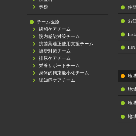
事務
仲
お
チーム医療
緩和ケアチーム
Ins
院内感染対策チーム
抗菌薬適正使用支援チーム
LIN
褥瘡対策チーム
排尿ケアチーム
栄養サポートチーム
身体的拘束最小化チーム
地
認知症ケアチーム
地
地
地