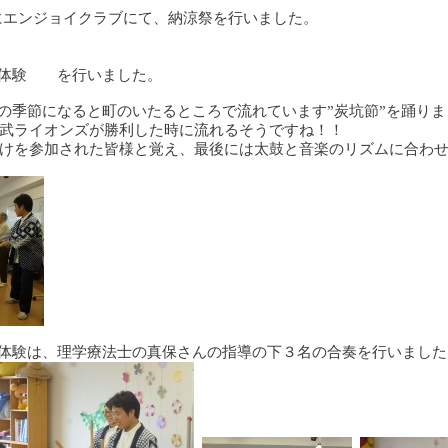
日)にエンジョイクラブにて、納涼祭を行いました。
と体験 を行いました。
の季節になると町のいたるところで流れています”炭坑節”を踊りま
武ライオンズが勝利した時に流れるそうですね！！
けを参加された皆様と覚え、最後には太鼓と音楽のリズムに合わ
体験は、理学療法士の真保さんの指導の下３名の合奏を行いました