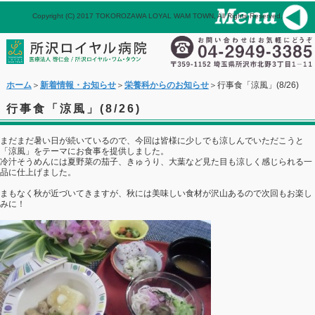
Copyright (C) 2017 TOKOROZAWA LOYAL WAM TOWN, All Rights Reserved.
パネル
ホーム
メール
ホーム
＞
新着情報・お知らせ
＞
栄養科からのお知らせ
＞行事食「涼風」(8/26)
行事食「涼風」(8/26)
まだまだ暑い日が続いているので、今回は皆様に少しでも涼しんでいただこうと
「涼風」をテーマにお食事を提供しました。
冷汁そうめんには夏野菜の茄子、きゅうり、大葉など見た目も涼しく感じられる一
品に仕上げました。
まもなく秋が近づいてきますが、秋には美味しい食材が沢山あるので次回もお楽し
みに！