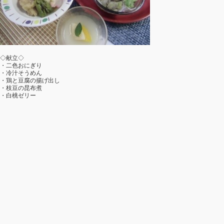
◇献立◇
・二色おにぎり
・冷汁そうめん
・鶏と豆腐の揚げ出し
・枝豆の昆布煮
・白桃ゼリー