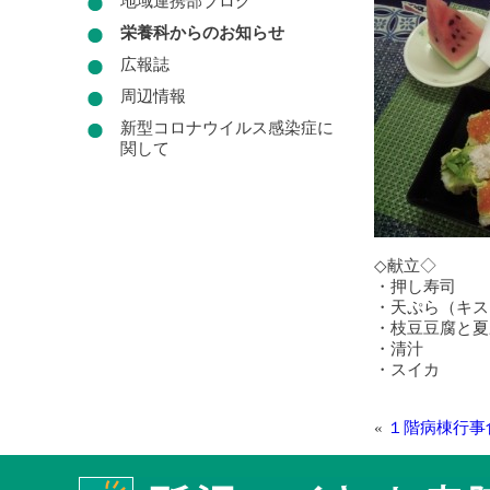
地域連携部ブログ
栄養科からのお知らせ
広報誌
周辺情報
新型コロナウイルス感染症に
関して
◇献立◇
・押し寿司
・天ぷら（キス
・枝豆豆腐と夏
・清汁
・スイカ
«
１階病棟行事食(