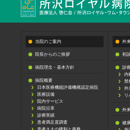
当院のご案内
外
院長からのご挨拶
初
病院理念・基本方針
診
内
病院概要
禁
日本医療機能評価機構認定病院
外
医療設備
リ
院内サービス
病院沿革
外
診療実績
患者満足度調査
健
患者さまの権利と責務
所