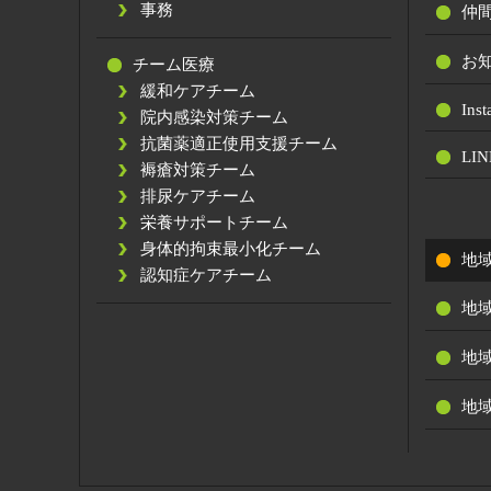
事務
仲
お
チーム医療
緩和ケアチーム
Ins
院内感染対策チーム
抗菌薬適正使用支援チーム
LIN
褥瘡対策チーム
排尿ケアチーム
栄養サポートチーム
身体的拘束最小化チーム
地
認知症ケアチーム
地
地
地