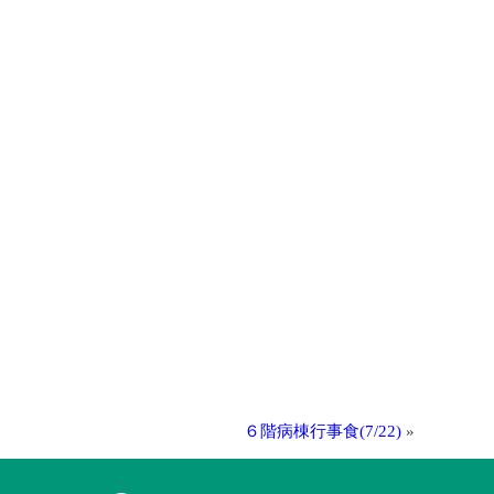
６階病棟行事食(7/22)
»