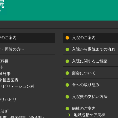
来のご案内
入院のご案内
診・再診の方へ
入院から退院までの流れ
療科目
入院に関するご相談
科
面会について
煙外来
来担当医表
食への取り組み
ハビリテーション科
入院費の支払い方法
来リハビリ
病棟のご案内
康診断
地域包括ケア病棟
沢市 特定健診（予約制）